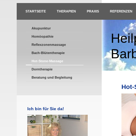
STARTSEITE
THERAPIEN
PRAXIS
REFERENZEN
Akupunktur
Heil
Homöopathie
Reflexzonenmassage
Bar
Bach-Blütentherapie
Hot-Stone-Massage
Dorntherapie
Beratung und Begleitung
Hot-
Ich bin für Sie da!