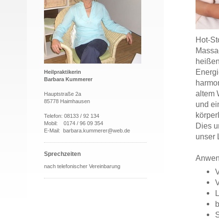
Hot-St
Massag
heißen
Energi
Heilpraktikerin
Barbara Kummerer
harmon
altem 
Hauptstraße 2a
85778 Haimhausen
und ei
körper
Telefon: 08133 / 92 134
Mobil: 0174 / 96 09 354
Dies u
E-Mail: barbara.kummerer@web.de
unser 
Sprechzeiten
Anwen
nach telefonischer Vereinbarung
V
b