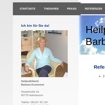
STARTSEITE
THERAPIEN
PRAXIS
REFERENZEN
Ich bin für Sie da!
Heil
Bar
Refe
H
Heilpraktikerin
Barbara Kummerer
Hauptstraße 2a
85778 Haimhausen
Telefon: 08133 / 92 134