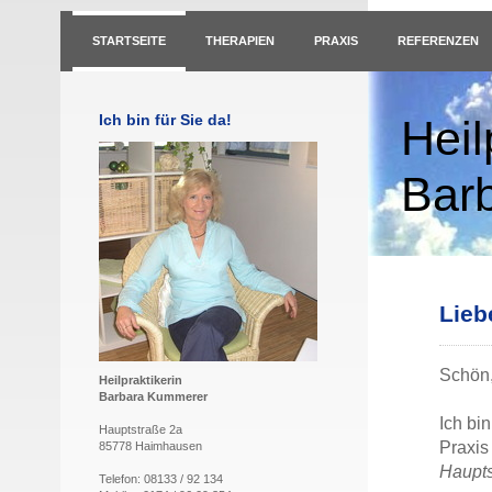
STARTSEITE
THERAPIEN
PRAXIS
REFERENZEN
Ich bin für Sie da!
Heil
Bar
Liebe
Schön,
Heilpraktikerin
Barbara Kummerer
Ich bi
Hauptstraße 2a
Praxis
85778 Haimhausen
Haupts
Telefon: 08133 / 92 134