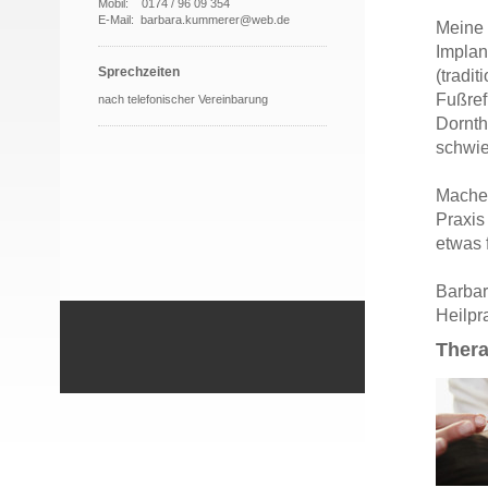
Mobil: 0174 / 96 09 354
E-Mail: barbara.kummerer@web.de
Meine 
Implan
Sprechzeiten
(tradi
Fußref
nach telefonischer Vereinbarung
Dornth
schwie
Machen
Praxis
etwas 
Barba
Heilpr
Thera